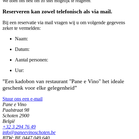
We doen ons best om zo snel mogelijk te reageren.
Reserveren kan zowel telefonisch als via mail.
Bij een reservatie via mail vragen wij u om volgende gegevens
zeker te vermelden:
Naam:
Datum:
Aantal personen:
Uur:
”Een kadobon van restaurant "Pane e Vino" het ideale
geschenk voor elke gelegenheid”
Stuur ons een e-mail
Pane e Vino
Paalstraat 98
Schoten 2900
België
+32 3 294 76 49
info@paneevinoschoten.be
BTW: BE 0447 049 640