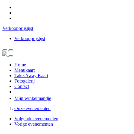
Verkoopprijslijst
Verkoopprijslijst
Home
Menukaart
Take-Away Kaart
Fotogalerij
Contact
Mijn winkelmandje
Onze evenementen
Volgende evenementen
Vorige evenementen